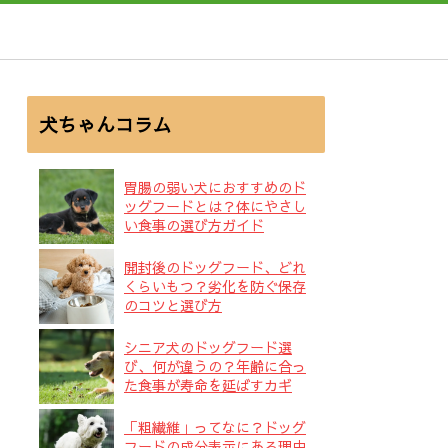
犬ちゃんコラム
胃腸の弱い犬におすすめのド
ッグフードとは？体にやさし
い食事の選び方ガイド
開封後のドッグフード、どれ
くらいもつ？劣化を防ぐ保存
のコツと選び方
シニア犬のドッグフード選
び、何が違うの？年齢に合っ
た食事が寿命を延ばすカギ
「粗繊維」ってなに？ドッグ
フードの成分表示にある理由