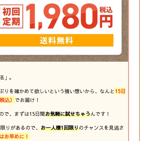
活」。
ぷりを確かめて欲しいという強い想いから、なんと
15日
円（税込）
でお届け！
ので、まずは15日間
お気軽に試せちゃう
んです！
に限りがあるので、
お一人様1回限り
のチャンスを見逃さ
はお早めに！