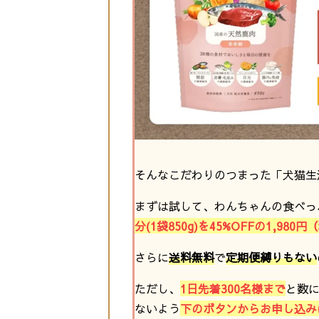
そんなこだわりのつまった「犬猫生
まずは試して、わんちゃんの食べっ
分(
1袋850g
)を45%OFFの1,980
さらに
送料無料
で
定期便縛りもない
ただし、
1日先着300名様
まで
と数
ないよう
下のボタンからお申し込み