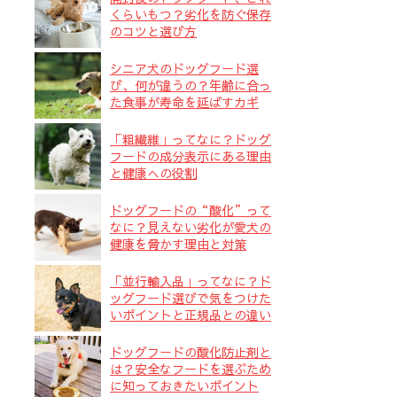
くらいもつ？劣化を防ぐ保存
のコツと選び方
シニア犬のドッグフード選
び、何が違うの？年齢に合っ
た食事が寿命を延ばすカギ
「粗繊維」ってなに？ドッグ
フードの成分表示にある理由
と健康への役割
ドッグフードの“酸化”って
なに？見えない劣化が愛犬の
健康を脅かす理由と対策
「並行輸入品」ってなに？ド
ッグフード選びで気をつけた
いポイントと正規品との違い
ドッグフードの酸化防止剤と
は？安全なフードを選ぶため
に知っておきたいポイント