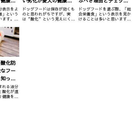
と健康へ
い劣化が愛犬の健康を
ぶべき理由とチェック
脅かす理由と対策
ポイント
分表示をよ
ドッグフードは保存が効くも
ドッグフードを選ぶ際、「総
維」という
のと思われがちですが、実
合栄養食」という表示を見か
います。こ
は“酸化”という見えにくい
けることは多いと思います。
境や消化に
劣化が進行していることがあ
これはただのフレーズではな
素のひと
ります。人間の食べ物と同じ
く、実はとても重要な基準。
分かりにく
ように、酸化したフードは風
ここでは、総合栄養食を選ぶ
割や適切な
味だけでなく、健康面にも悪
メリットとチェックすべきポ
ントを詳し
影響を及ぼす可能性があるの
イントをご紹介します。①
① 粗繊維
です。今回は「酸化」とは何
必要な栄養素を1食でバラン
か、その...
スよく...
の酸化防
全なフー
に知って
ント
まれる油分
と酸化が進
り健康を害
がることが
め、フード
酸化防止
いますが、
な成分もあ
、ドッグフ