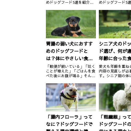
めドッグフード5選を紹介。
めドッグフード5
は？
各商品の特徴や選び方のポイ
各商品の特徴や選
ントもわかりやすく解説して
ントもわかりやす
おり、初めてのフード選びで
おり、初めてのフ
も失敗しない情報が詰まって
も失敗しない情報
います。
います。
胃腸の弱い犬におすす
シニア犬のド
めのドッグフードと
ド選び、何が
は？体にやさしい食事
年齢に合った
の選び方ガイド
命を延ばすカ
「軟便が続いている」「吐く
愛犬も年齢を重ね
ことが増えた」「ごはんを食
内容の見直しが必
べた後にお腹が鳴る」そんな
す。シニア期の体
胃腸の弱いワンちゃんにとっ
とは違うリズムで
て、毎日の食事はとても重要
り、必要な栄養も
です。この記事では、胃腸ト
やすさも変わって
ラブルの原因と、愛犬に合っ
回は、シニア犬に
たやさしいドッグフードの選
グフードの選び方
び方を詳しくご紹介します。
わかりやすく解説
① 胃...
シニア...
「腸内フローラ」って
「粗繊維」っ
なに？ドッグフードで
ドッグフード