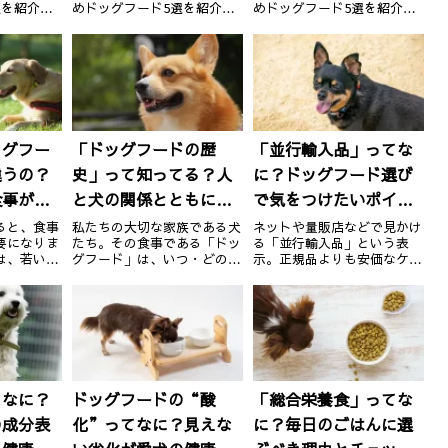
選を紹介。
めドッグフード5選を紹介。
めドッグフード5選を紹介。
び方のポイ
各商品の特徴や選び方のポイ
各商品の特徴や選び方のポイ
く解説して
ントもわかりやすく解説して
ントもわかりやすく解説して
ード選びで
おり、初めてのフード選びで
おり、初めてのフード選びで
が詰まって
も失敗しない情報が詰まって
も失敗しない情報が詰まって
います。
います。
ッグフー
「ドッグフードの歴
「並行輸入品」ってな
違うの？
史」って知ってる？人
に？ドッグフード選び
食事が寿
と犬の関係とともに進
で気をつけたいポイン
ギ
化したフードの変遷
トと正規品との違い
ると、食事
私たちの大切な家族である犬
ネットや量販店などで見かけ
要になりま
たち。その食事である「ドッ
る「並行輸入品」という表
は、若い頃
グフード」は、いつ・どのよ
示。正規品よりも安価なケー
動いてお
うに生まれ、進化してきたの
スが多く、つい惹かれてしま
、消化のし
でしょうか？この記事では、
う方も多いのではないでしょ
きます。今
ドッグフードの歴史を振り返
うか？でも、本当に愛犬に安
最適なドッ
りながら、現代フードの背景
心して与えていいのでしょう
や注意点を
にある「人と犬の関係」につ
か？この記事では、並行輸入
します。①
いても探っていきます。①
品とは何か、正規品との違い
野生か...
や選ぶ際...
てなに？
ドッグフードの“酸
「総合栄養食」ってな
の成分表
化”ってなに？見えな
に？毎日のごはんに選