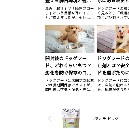
整える腸内環境と健康
示にある理由
効果
の役割
最近「腸活」や「腸内フロー
ドッグフードの成
ラ」という言葉を耳にするこ
く見ると、「粗繊
とが増えましたが、それは犬
項目が記載されて
にも関係のある話です。実
れは愛犬の腸内環
は、腸内環境は免疫や消化だ
関わる大切な栄養
けでなく、心の健康にも影響
つ。名前だけでは
を与えるほど重要なもの。今
い「粗繊維」の役
回は、腸内フローラとドッグ
量、選び方のポイ
フードの関係について詳しく
くご紹介します。
ご紹介し...
とは？粗...
開封後のドッグフー
ドッグフード
ド、どれくらいもつ？
止剤とは？安
劣化を防ぐ保存のコツ
ドを選ぶため
と選び方
おきたいポイ
ドッグフードは未開封の状態
ドッグフードに含
では長期間保存できますが、
は、空気に触れる
開封後は空気・湿気・光にさ
み、風味が落ちた
らされ、徐々に酸化や劣化が
するリスクにつな
進んでいきます。保存状態に
あります。そのた
よっては栄養価が落ちるだけ
には酸化を防ぐ「
でなく、カビや虫が発生する
剤」が添加されて
ことも。ここでは開封後のド
中には注意が必要
ッグフードを安全に保つため
ります。ここでは
キアオラ ドッグ
に押さ...
ードの酸...