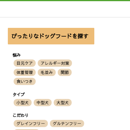
ぴったりなドッグフードを探す
悩み
目元ケア
アレルギー対策
体重管理
毛並み
関節
食いつき
タイプ
小型犬
中型犬
大型犬
こだわり
グレインフリー
グルテンフリー