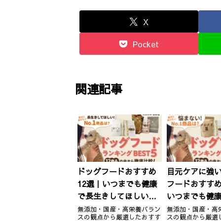
X
Pocket
関連記事
ドッグフードおすすめ
目元ケアに強い
12選｜いつまでも健康
フードおすすめ
で長生きしてほしい！
いつまでも健
愛犬におすすめのNo.1
きしてほしい
無添加・国産・高栄養バラン
無添加・国産・高
スの観点から厳選したおすす
スの観点から厳選
商品は？
おすすめのNo.