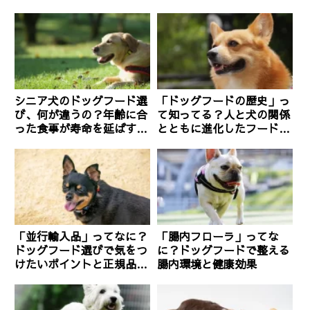
めのNo.1商品は？
めのNo.1商品は？
シニア犬のドッグフード選
「ドッグフードの歴史」っ
び、何が違うの？年齢に合
て知ってる？人と犬の関係
った食事が寿命を延ばすカ
とともに進化したフードの
ギ
変遷
「並行輸入品」ってなに？
「腸内フローラ」ってな
ドッグフード選びで気をつ
に？ドッグフードで整える
けたいポイントと正規品と
腸内環境と健康効果
の違い